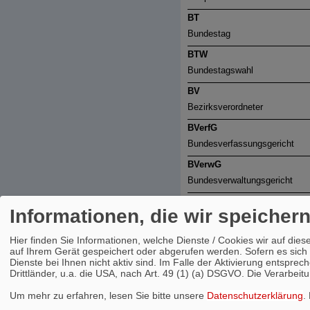
BT
Bundestag
BTW
Bundestagswahl
BV
Bezirksverordneter
BVerfG
Bundesverfassungsgericht
BVerwG
Bundesverwaltungsgericht
BVG
Informationen, die wir speicher
Bundesverfassungsgericht / Be
BVO
Hier finden Sie Informationen, welche Dienste / Cookies wir auf d
auf Ihrem Gerät gespeichert oder abgerufen werden. Sofern es sich 
Bezirksverordneter
Dienste bei Ihnen nicht aktiv sind. Im Falle der Aktivierung entspr
Drittländer, u.a. die USA, nach Art. 49 (1) (a) DSGVO. Die Verarbeit
BVV
Bezirksverordnetenversammlu
Um mehr zu erfahren, lesen Sie bitte unsere
Datenschutzerklärung
.