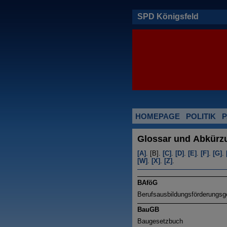
SPD Königsfeld
HOMEPAGE
POLITIK
P
Glossar und Abkürz
[A]
. [B].
[C]
.
[D]
.
[E]
.
[F]
.
[G]
.
[W]
.
[X]
.
[Z]
.
BAföG
Berufsausbildungsförderungsg
BauGB
Baugesetzbuch