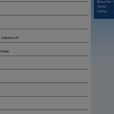
Besucher:
Heute:
Online:
Industrie eV
 Emden