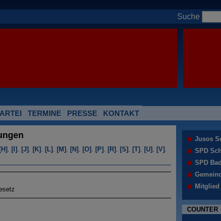
Suche
ARTEI
TERMINE
PRESSE
KONTAKT
ungen
Jusos S
[H]
.
[I]
.
[J]
.
[K]
.
[L]
.
[M]
.
[N]
.
[O]
.
[P]
.
[R]
.
[S]
.
[T]
.
[U]
.
[V]
.
SPD Sch
SPD Bad
Gemeind
Mitglied
esetz
COUNTER