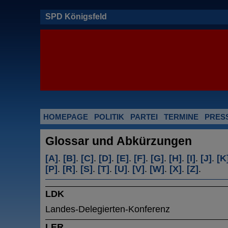
SPD Königsfeld
HOMEPAGE
POLITIK
PARTEI
TERMINE
PRES
Glossar und Abkürzungen
[A]
.
[B]
.
[C]
.
[D]
.
[E]
.
[F]
.
[G]
.
[H]
.
[I]
.
[J]
.
[K
[P]
.
[R]
.
[S]
.
[T]
.
[U]
.
[V]
.
[W]
.
[X]
.
[Z]
.
LDK
Landes-Delegierten-Konferenz
LER