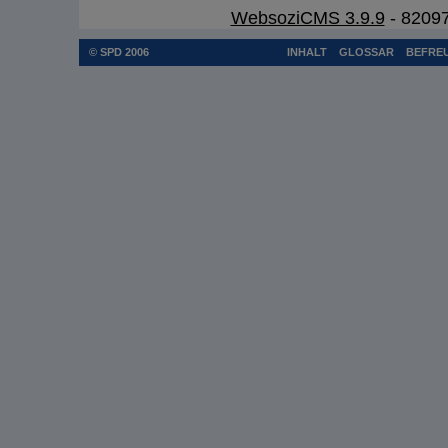
WebsoziCMS 3.9.9
- 82097
© SPD 2006
INHALT
GLOSSAR
BEFREU