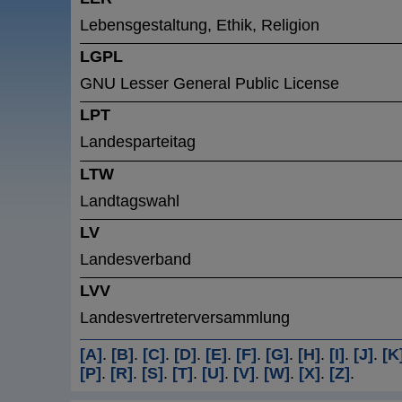
Lebensgestaltung, Ethik, Religion
LGPL
GNU Lesser General Public License
LPT
Landesparteitag
LTW
Landtagswahl
LV
Landesverband
LVV
Landesvertreterversammlung
[A]
.
[B]
.
[C]
.
[D]
.
[E]
.
[F]
.
[G]
.
[H]
.
[I]
.
[J]
.
[K
[P]
.
[R]
.
[S]
.
[T]
.
[U]
.
[V]
.
[W]
.
[X]
.
[Z]
.